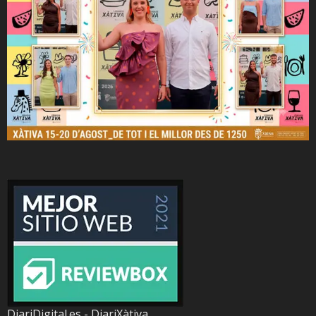
DiariDigital.es - DiariXàtiva