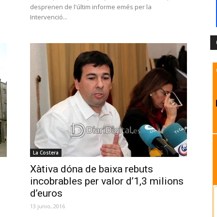
desprenen de l'últim informe emés per la
Intervenció...
La Costera
Xàtiva dóna de baixa rebuts
incobrables per valor d’1,3 milions
d’euros
13 junio, 2016