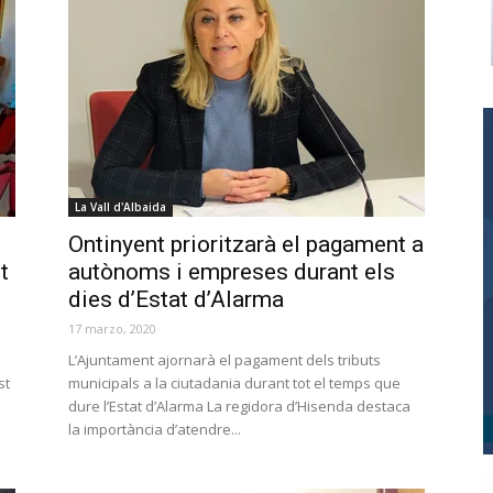
La Vall d'Albaida
Ontinyent prioritzarà el pagament a
t
autònoms i empreses durant els
dies d’Estat d’Alarma
17 marzo, 2020
L’Ajuntament ajornarà el pagament dels tributs
st
municipals a la ciutadania durant tot el temps que
dure l’Estat d’Alarma La regidora d’Hisenda destaca
la importància d’atendre...