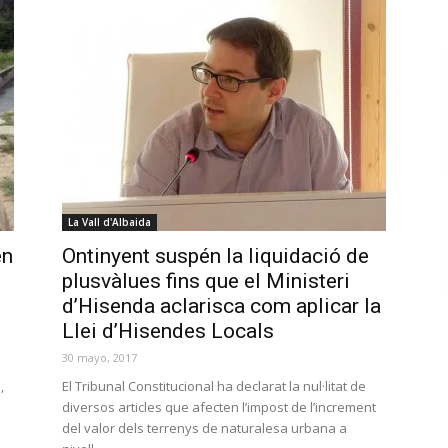
La Vall d'Albaida
en
Ontinyent suspén la liquidació de
plusvàlues fins que el Ministeri
d’Hisenda aclarisca com aplicar la
Llei d’Hisendes Locals
30 mayo, 2017
,
El Tribunal Constitucional ha declarat la nul·litat de
diversos articles que afecten l’impost de l’increment
del valor dels terrenys de naturalesa urbana a