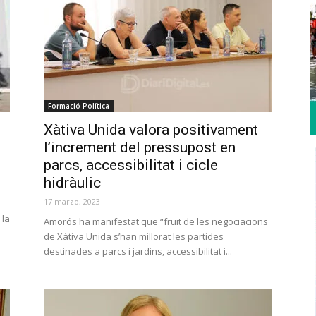
Formació Política
Xàtiva Unida valora positivament
l’increment del pressupost en
parcs, accessibilitat i cicle
hidràulic
17 marzo, 2023
 la
Amorós ha manifestat que “fruit de les negociacions
de Xàtiva Unida s’han millorat les partides
destinades a parcs i jardins, accessibilitat i...