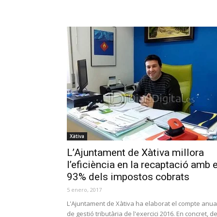
Xàtiva
L’Ajuntament de Xàtiva millora
l’eficiència en la recaptació amb e
93% dels impostos cobrats
5 enero, 2017
L'Ajuntament de Xàtiva ha elaborat el compte anua
de gestió tributària de l'exercici 2016. En concret, de