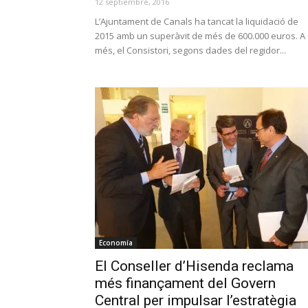
12 septiembre, 2016
L’Ajuntament de Canals ha tancat la liquidació de
2015 amb un superàvit de més de 600.000 euros. A
més, el Consistori, segons dades del regidor...
Economía
El Conseller d’Hisenda reclama
més finançament del Govern
Central per impulsar l’estratègia