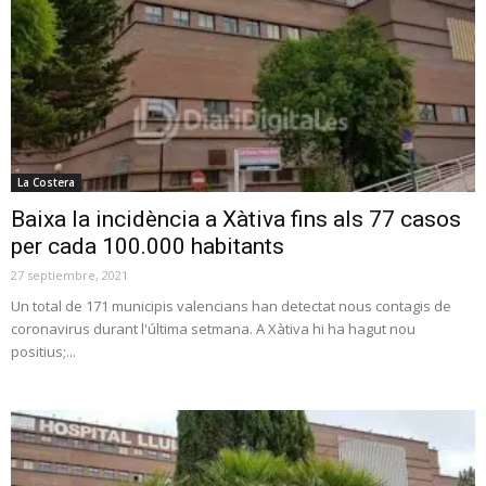
La Costera
Baixa la incidència a Xàtiva fins als 77 casos
per cada 100.000 habitants
27 septiembre, 2021
Un total de 171 municipis valencians han detectat nous contagis de
coronavirus durant l'última setmana. A Xàtiva hi ha hagut nou
positius;...