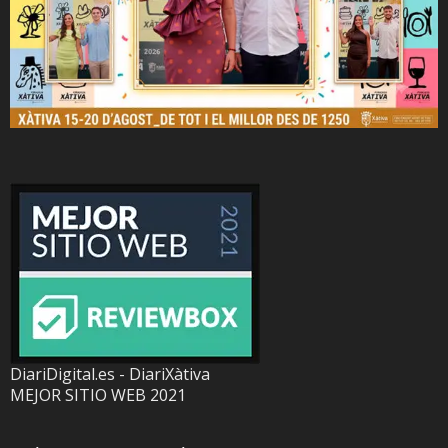
DiariDigital.es - DiariXàtiva
MEJOR SITIO WEB 2021