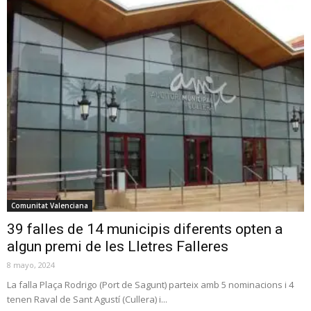
Comunitat Valenciana
39 falles de 14 municipis diferents opten a
algun premi de les Lletres Falleres
8 mayo, 2024
La falla Plaça Rodrigo (Port de Sagunt) parteix amb 5 nominacions i 4
tenen Raval de Sant Agustí (Cullera) i...