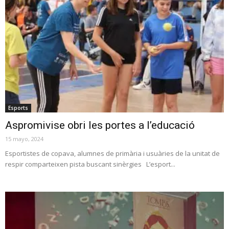
Esports
Aspromivise obri les portes a l’educació
15 mayo, 2024
Esportistes de copava, alumnes de primària i usuàries de la unitat de
respir comparteixen pista buscant sinèrgies L’esport...