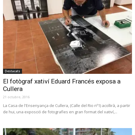
Destacats
El fotògraf xativí Eduard Francés exposa a
Cullera
21 octubre, 2016
La Casa de l'Ensenyança de Cullera, (Calle del Rio nº1) acollirà, a partir
de hui, una exposció de fotografies en gran format del xativí,...