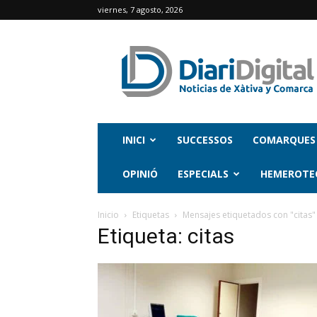
viernes, 7 agosto, 2026
INICI
SUCCESSOS
COMARQUES
OPINIÓ
ESPECIALS
HEMEROTE
Inicio
Etiquetas
Mensajes etiquetados con "citas"
Etiqueta: citas