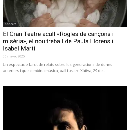
Concert
El Gran Teatre acull «Rogles de cançons i
misèria», el nou treball de Paula Llorens i
Isabel Martí
30 mayo, 2025
Un espectacle farcit de relats sobre les generacions de dones
anteriors i que combina música, ball i teatre Xàtiva, 29 de...