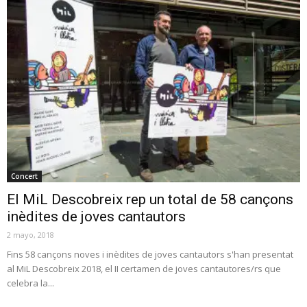
Concert
El MiL Descobreix rep un total de 58 cançons
inèdites de joves cantautors
2 mayo, 2018
Fins 58 cançons noves i inèdites de joves cantautors s'han presentat
al MiL Descobreix 2018, el II certamen de joves cantautores/rs que
celebra la...