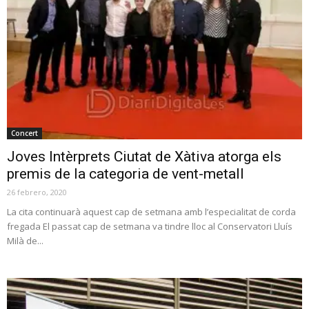
Concert
Joves Intèrprets Ciutat de Xàtiva atorga els
premis de la categoria de vent-metall
26 febrero, 2020
La cita continuarà aquest cap de setmana amb l’especialitat de corda
fregada El passat cap de setmana va tindre lloc al Conservatori Lluís
Milà de...