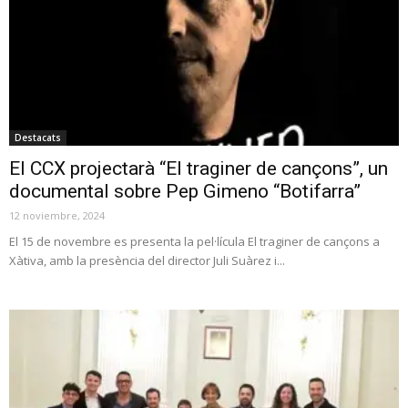
Destacats
El CCX projectarà “El traginer de cançons”, un
documental sobre Pep Gimeno “Botifarra”
12 noviembre, 2024
El 15 de novembre es presenta la pel·lícula El traginer de cançons a
Xàtiva, amb la presència del director Juli Suàrez i...