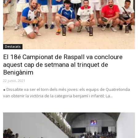
Destacats
El 18é Campionat de Raspall va concloure
aquest cap de setmana al trinquet de
Benigànim
22 junio, 2021
● Dissabte va ser el torn dels més joves: els equips de Quatretonda
van obtenir la victòria de la categoria benjamí i infantil; La...