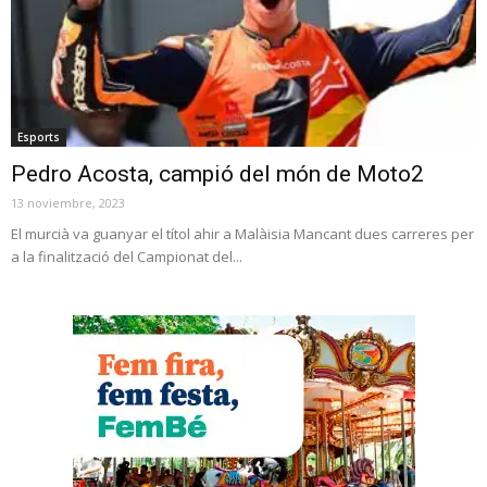
Esports
Pedro Acosta, campió del món de Moto2
13 noviembre, 2023
El murcià va guanyar el títol ahir a Malàisia Mancant dues carreres per
a la finalització del Campionat del...