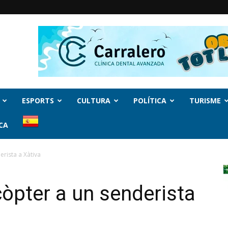
ESPORTS
CULTURA
POLÍTICA
TURISME
CA
erista a Xàtiva
còpter a un senderista