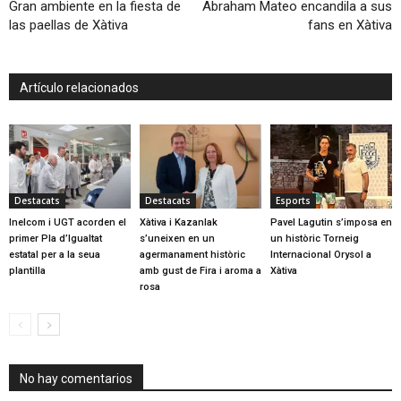
Gran ambiente en la fiesta de
Abraham Mateo encandila a sus
las paellas de Xàtiva
fans en Xàtiva
Artículo relacionados
Destacats
Destacats
Esports
Inelcom i UGT acorden el
Xàtiva i Kazanlak
Pavel Lagutin s’imposa en
primer Pla d’Igualtat
s’uneixen en un
un històric Torneig
estatal per a la seua
agermanament històric
Internacional Orysol a
plantilla
amb gust de Fira i aroma a
Xàtiva
rosa
No hay comentarios