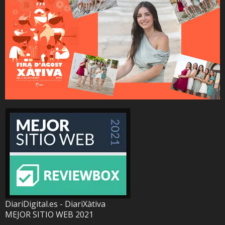
DiariDigital.es - DiariXàtiva
MEJOR SITIO WEB 2021