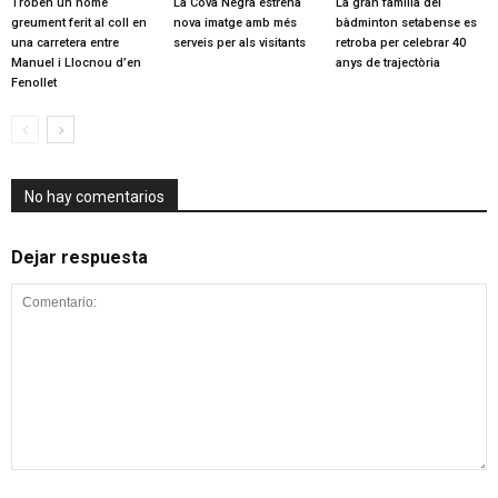
Troben un home
La Cova Negra estrena
La gran família del
greument ferit al coll en
nova imatge amb més
bàdminton setabense es
una carretera entre
serveis per als visitants
retroba per celebrar 40
Manuel i Llocnou d’en
anys de trajectòria
Fenollet
No hay comentarios
Dejar respuesta