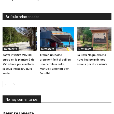
Artículo relacionados
Destacats
Destacats
Destacats
Xàtiva invertirà 245.000
Troben un home
La Cova Negra estrena
euros en la plantació de
greument ferit al coll en
nova imatge amb més
250 arbres per a millorar
una carretera entre
serveis per als visitants
la seua infraestructura
Manuel i Llocnou d’en
verda
Fenollet
No hay comentarios
Dejar respuesta