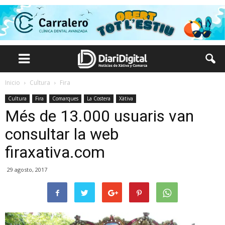
Inicio
Cultura
Fira
Cultura
Fira
Comarques
La Costera
Xàtiva
Més de 13.000 usuaris van
consultar la web
firaxativa.com
29 agosto, 2017