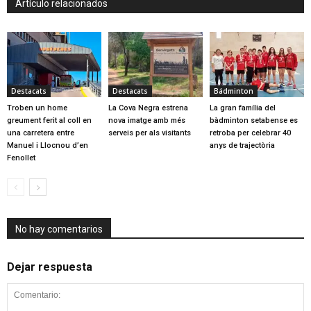
Artículo relacionados
Destacats
Destacats
Bádminton
Troben un home
La Cova Negra estrena
La gran família del
greument ferit al coll en
nova imatge amb més
bàdminton setabense es
una carretera entre
serveis per als visitants
retroba per celebrar 40
Manuel i Llocnou d’en
anys de trajectòria
Fenollet
No hay comentarios
Dejar respuesta