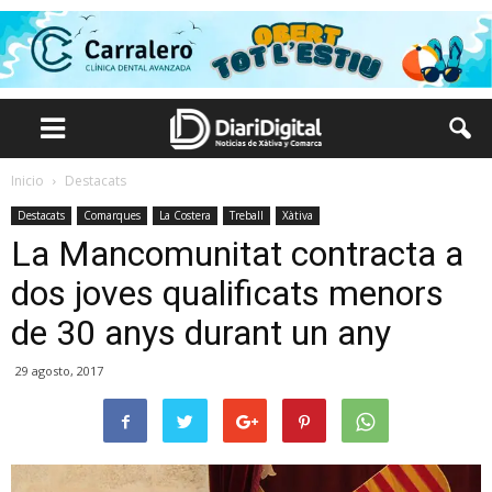
Inicio
Destacats
Destacats
Comarques
La Costera
Treball
Xàtiva
La Mancomunitat contracta a
dos joves qualificats menors
de 30 anys durant un any
29 agosto, 2017