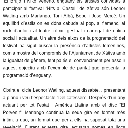
‘El Brujo’ i Kiko Veneno, enguany els artistes convidats a
participar al festival ‘Nits al Castell’ de Xàtiva són Leonor
Watling amb Marlango, Toni Albà, Bebe i José Mercé. Un
equilibri d’estils on es dóna cabuda al pop, al flamenc, al
rock d’autor i al teatre còmic gestual i carregat de crítica
social i actualitat. Un altre dels eixos de la programació del
festival ha sigut buscar la presència d’artistes femenines,
com a mostra del compromís de l’Ajuntament de Xàtiva amb
la igualtat de gènere, fent palés el convenciment per assolir
aquest objectiu amb l’exemple de paritat que presenta la
programació d’enguany.
Obrirà el cicle Leonor Watling, aquest dissabte, , presentant
a piano i veu l’espectacle “Delicatessen”. Després d’un any
actuant per tot l’estat i Amèrica Llatina amb el disc “El
Porvenir”, Marlango continua la seua gira en format més
íntim, a duo, un format que per a ells ha suposat tota una
revelació. Durant aquesta gira, actuaran només en llocs