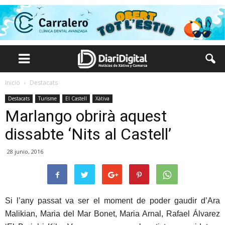
Inicio
Destacats
Destacats
Turisme
El Castell
Xàtiva
Marlango obrirà aquest
dissabte ‘Nits al Castell’
28 junio, 2016
Si l’any passat va ser el moment de poder gaudir d’Ara
Malikian, Maria del Mar Bonet, Maria Arnal, Rafael Álvarez