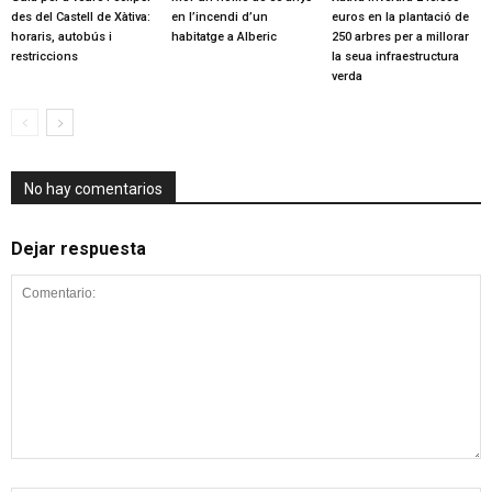
des del Castell de Xàtiva:
en l’incendi d’un
euros en la plantació de
horaris, autobús i
habitatge a Alberic
250 arbres per a millorar
restriccions
la seua infraestructura
verda
No hay comentarios
Dejar respuesta