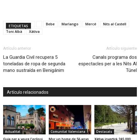
Bebe
Marlango
Mercé
Nits al Castell
ETIQUETAS
Toni Albà
Xàtiva
Artículo anterior
Artículo siguiente
La Guardia Civil recupera 5
Canals programa dos
toneladas de ropa de segunda
espectacles per a les Nits Al
mano sustraída en Benigánim
Túnel
Artículo relacionados
Actualitat
Comunitat Valenciana
Destacats
Guia per a veure l’eclipsi
Mor un home de 56 anys
Xàtiva invertirà 245.000