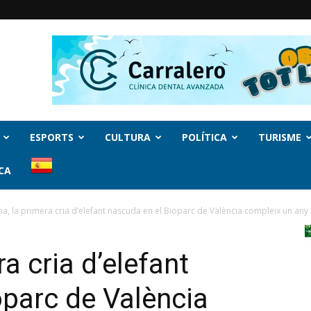
ESPORTS
CULTURA
POLÍTICA
TURISME
CA
a, la primera cria d’elefant nascuda en el Bioparc de València compleix un any
a cria d’elefant
oparc de València