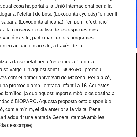
qual cosa ha portat a la Unió Internacional per a la
gar a l’elefant de bosc (Loxodonta cyclotis) “en perill
 sabana (Loxodonta africana), “en perill d’extinció”.
x a la conservació activa de les espècies més
vació ex situ, participant en els programes
m en actuacions in situ, a través de la
zar a la societat per a “reconnectar” amb la
ida salvatge. En aquest sentit, BIOPARC promou
ives com el primer aniversari de Makena. Per a això,
una promoció amb l’entrada infantil a 1€. Aquestes
s famílies, ja que aquest import simbòlic es destina a
Fundació BIOPARC. Aquesta proposta està disponible
ó, com a mínim, el dia anterior a la visita. Per a
ari adquirir una entrada General (també amb les
ïda descompte).