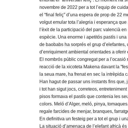
novembre de 2022 per a tot l’equip de cuidat
el “final feliç” d’una espera de prop de 22 
volgut emular tota l’alegria i esperança qu
l’èxit de la participació del parc valencià
espècie. Una enorme i apetitós pastís i una
de baobabs ha sorprés el grup d’elefantes, 
d’enriquiment ambiental orientades a oferir 
El nombrós públic congregat per a l’ocasió 
reacció de la xicoteta Makena davant la “f
la seua mare, ha frenat en sec la intrèpida c
Han hagut de passar uns instants fins que, j
i tot han sigut jocs, correteos, entretenimen
pisos formava el pastís que contenia les seu
colors. Meló d’Alger, meló, pinya, tomaques
regale farcides de menjar, branques, farratge
En definitiva un festeig per a tot el grup i
La situació d’amenaça de l’elefant africà 