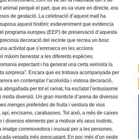
 animal perquè el part, que es va viure en directe, era
mesos de gestació. La celebració d’aquest matí ha
e suposa aquest històric esdeveniment que evidencia
 en el programa europeu (EEP) de preservació d’aquesta
 preciosa decoració del recinte que recrea un bosc
una activitat que s’emmarca en les accions
el màxim benestar a les diferents espècies.
romania expectant i ha generat una certa xerinola la
esta sorpresa”. Encara que es trobava acompanyada per
arrera en contemplar l’acolorida i vistosa decoració.
a abrigallada per tot el ramat, ha esclatat l’entusiasme
t i molta diversió. Un gran monticle d’arena de diversos
es menges preferides de fruita i verdura de vius
, api, encisams, carabasses. Tot això, a més de caixes
 i diversos elements per a motivar els seus instints.
 una imatge commovedora i inusual per a les persones.
és cada vegada més preocupant. En poc més d’un segle