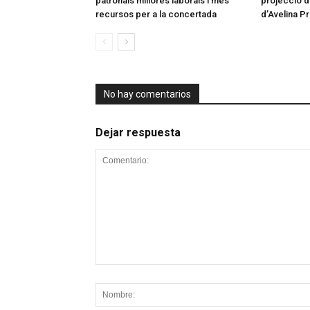
patronals millores laborals i més
projecció d
recursos per a la concertada
d’Avelina Pr
No hay comentarios
Dejar respuesta