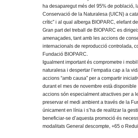
ha desaparegut més del 95% de població, la 
Conservació de la Naturalesa (UICN) a catalo
crític” i al qual alberga BIOPARC, elefant de
Gran part del treball de BIOPARC es dirigei
amenaçades, tant amb les accions de conser
internacionals de reproducció controlada, co
Fundació BIOPARC.
Igualment important és comprometre i mobilit
naturalesa i despertar l’empatia cap a la v
accions “amb causa” per a compartir iniciat
durant el mes de novembre està disponible 
accions són especialment atractives per a le
preservar el medi ambient a través de la 
únicament en línia i s’ha de realitzar la gesti
beneficiar-se d’aquesta promoció és necess
modalitats General descompte, +65 o Redu