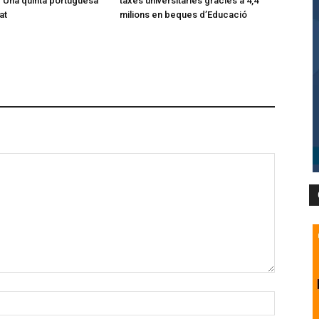
’‘Una quinta portuguesa’
taxes universitàries gràcies a 4,4
at
milions en beques d’Educació