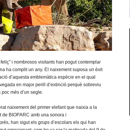
 feliç” i nombrosos visitants han pogut contemplar
na ha complit un any. El naixement suposa un èxit
ació d’aquesta emblemàtica espècie en el qual
vegada en major perill d’extinció perquè sobreviu
a poc més d’un segle.
rat naixement del primer elefant que naixia a la
mat de BIOPARC amb una sonora i
prés, han sigut els grups d’escolars els qui han
sigut emocionant, com ho va ser la matinada del 9 de