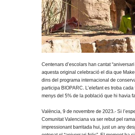
Centenars d’escolars han cantat “aniversari
aquesta original celebració el dia que Make
dins del programa internacional de conserv
participa BIOPARC. L’elefant es troba cada 
menys del 5% de la població que hi havia f
València, 9 de novembre de 2023.- Si l’espe
Comunitat Valenciana va ser rebut pel ra
impressionant barritada hui, just un any des
entonat el “aniversari feliç”. El moment ha 