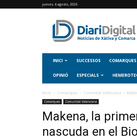
jueves, 6 agosto, 2026
INICI
SUCCESSOS
COMARQUES
OPINIÓ
ESPECIALS
HEMEROTE
Inicio
Comarques
Comunitat Valenciana
Maken
Comarques
Comunitat Valenciana
Makena, la primer
nascuda en el Bi