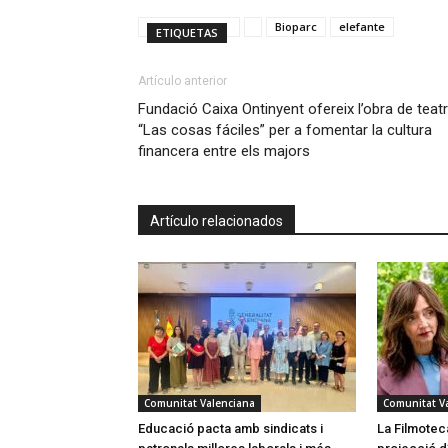
Bioparc
elefante
ETIQUETAS
Artículo anterior
Fundació Caixa Ontinyent ofereix l’obra de teat
“Las cosas fáciles” per a fomentar la cultura
financera entre els majors
Artículo relacionados
Comunitat Valenciana
Comunitat V
Educació pacta amb sindicats i
La Filmotec