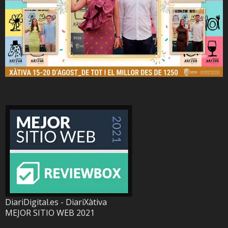
DiariDigital.es - DiariXàtiva
MEJOR SITIO WEB 2021