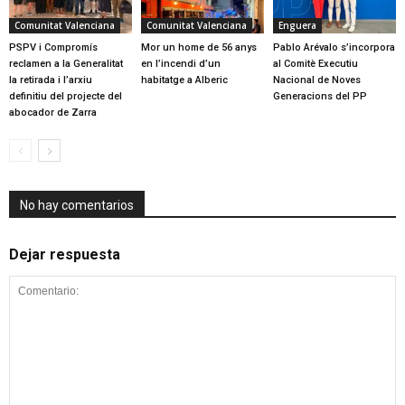
Comunitat Valenciana
Comunitat Valenciana
Enguera
PSPV i Compromís
Mor un home de 56 anys
Pablo Arévalo s’incorpora
reclamen a la Generalitat
en l’incendi d’un
al Comitè Executiu
la retirada i l’arxiu
habitatge a Alberic
Nacional de Noves
definitiu del projecte del
Generacions del PP
abocador de Zarra
No hay comentarios
Dejar respuesta