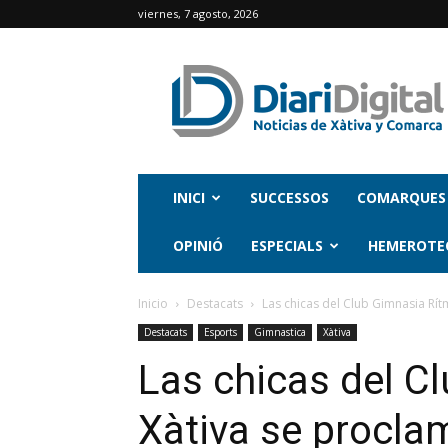
viernes, 7 agosto, 2026
INICI
SUCCESSOS
COMARQUES
OPINIÓ
ESPECIALS
HEMEROTE
Inicio
Destacats
Las chicas del Club Gimnasia Rí
Destacats
Esports
Gimnastica
Xàtiva
Las chicas del C
Xàtiva se procl