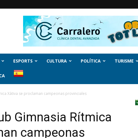
ESPORTS
CULTURA
POLÍTICA
TURISME
CA
tmica Xàtiva se proclaman campeonas provinciales
lub Gimnasia Rítmica
aman campeonas