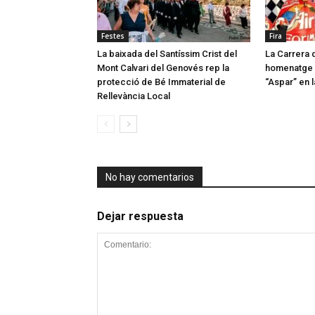
Festes
Fira
La baixada del Santíssim Crist del
La Carrera 
Mont Calvari del Genovés rep la
homenatge 
protecció de Bé Immaterial de
“Aspar” en 
Rellevància Local
No hay comentarios
Dejar respuesta