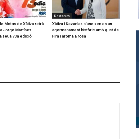
Destacats
de Motos de Xàtiva retrà
Xàtiva i Kazanlak s’uneixen en un
a Jorge Martínez
agermanament històric amb gust de
la seua 73a edició
Fira i aroma a rosa