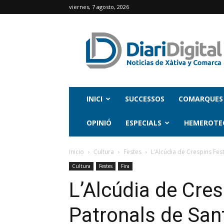
viernes, 7 agosto, 2026
INICI
SUCCESSOS
COMARQUES
OPINIÓ
ESPECIALS
HEMEROTE
Inicio
Cultura
Festes
L’Alcúdia de Crespins Fes
Cultura
Festes
Fira
L’Alcúdia de Cre
Patronals de San