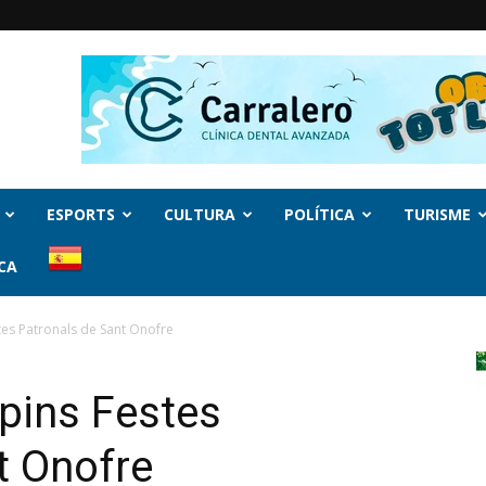
ESPORTS
CULTURA
POLÍTICA
TURISME
CA
tes Patronals de Sant Onofre
spins Festes
t Onofre