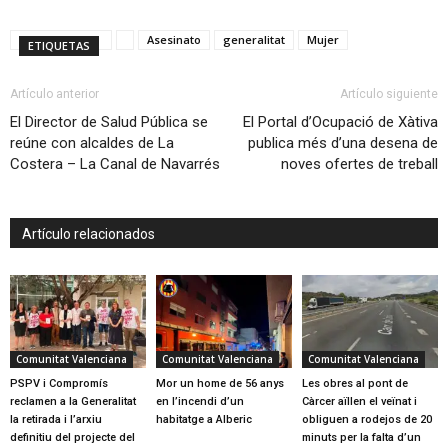
Asesinato
generalitat
Mujer
ETIQUETAS
Artículo anterior
Artículo siguiente
El Director de Salud Pública se
El Portal d’Ocupació de Xàtiva
reúne con alcaldes de La
publica més d’una desena de
Costera – La Canal de Navarrés
noves ofertes de treball
Artículo relacionados
Comunitat Valenciana
Comunitat Valenciana
Comunitat Valenciana
PSPV i Compromís
Mor un home de 56 anys
Les obres al pont de
reclamen a la Generalitat
en l’incendi d’un
Càrcer aïllen el veïnat i
la retirada i l’arxiu
habitatge a Alberic
obliguen a rodejos de 20
definitiu del projecte del
minuts per la falta d’un