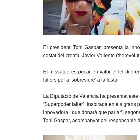
El president, Toni Gaspar, presenta la in
costat del creatiu Javier Valiente (therevolut
El missatge és posar en valor el fet diferen
fallers per a ‘sobreviure’ a la festa
La Diputació de València ha presentat est
‘Superpoder faller’, inspirada en els grans 
innovadora i que donarà que parlar”, segons 
Toni Gaspar, acompanyat pel responsable de l