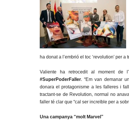
ha donat a l’embrió el toc ‘revolution’ per a t
Valiente ha retrocedit al moment de l’
#SuperPoderFaller
. “Em van demanar una 
donara el protagonisme a les falleres i fal
tractant-se de Revolution, normal no anava
faller té clar que “cal ser increïble per a sob
Una campanya “molt Marvel”