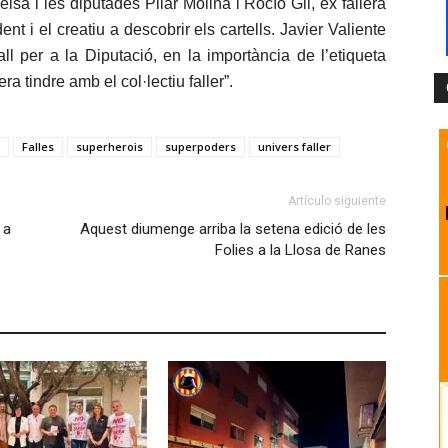
lsa i les diputades Pilar Molina i Rocío Gil, ex fallera
nt i el creatiu a descobrir els cartells. Javier Valiente
all per a la Diputació, en la importància de l’etiqueta
 tindre amb el col·lectiu faller”.
Falles
superherois
superpoders
univers faller
Artículo siguiente
 a
Aquest diumenge arriba la setena edició de les
Folies a la Llosa de Ranes