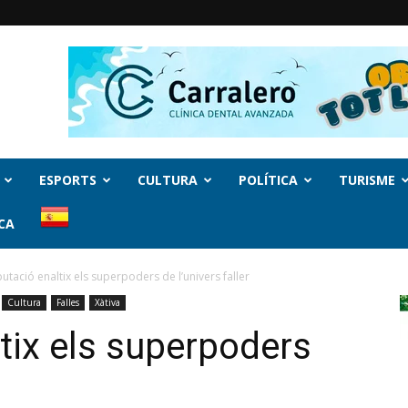
ESPORTS
CULTURA
POLÍTICA
TURISME
CA
utació enaltix els superpoders de l’univers faller
Cultura
Falles
Xàtiva
tix els superpoders