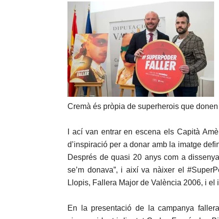
Cremà és pròpia de superherois que donen vid
I ací van entrar en escena els Capità Amè
d’inspiració per a donar amb la imatge defi
Després de quasi 20 anys com a dissenyador
se’m donava”, i així va nàixer el #Supe
Llopis, Fallera Major de València 2006, i e
En la presentació de la campanya fallera