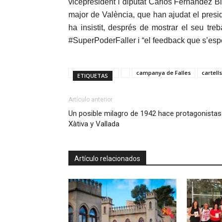
vicepresident i diputat Carlos Fernández Bie
major de València, que han ajudat el preside
ha insistit, després de mostrar el seu treb
#SuperPoderFaller i “el feedback que s’espera
campanya de Falles
cartells
ETIQUETAS
Artículo anterior
Un posible milagro de 1942 hace protagonistas
Xàtiva y Vallada
Artículo relacionados