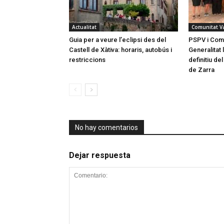
Actualitat
Comunitat V
Guia per a veure l’eclipsi des del
PSPV i Com
Castell de Xàtiva: horaris, autobús i
Generalitat l
restriccions
definitiu d
de Zarra
No hay comentarios
Dejar respuesta