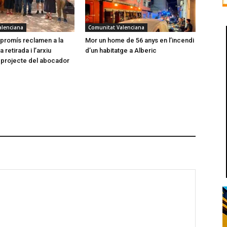
alenciana
Comunitat Valenciana
promís reclamen a la
Mor un home de 56 anys en l’incendi
a retirada i l’arxiu
d’un habitatge a Alberic
el projecte del abocador