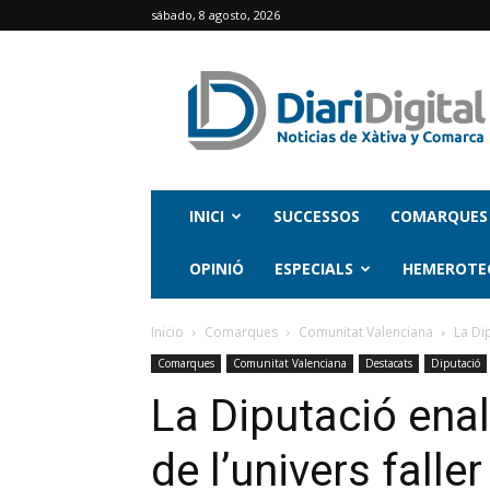
sábado, 8 agosto, 2026
INICI
SUCCESSOS
COMARQUES
OPINIÓ
ESPECIALS
HEMEROTE
Inicio
Comarques
Comunitat Valenciana
La Dip
Comarques
Comunitat Valenciana
Destacats
Diputació
La Diputació enal
de l’univers faller