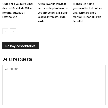
Guia per a veure l’eclipsi
Xàtiva invertirà 245.000
Troben un home
des del Castell de Xàtiva:
euros en la plantació de
greument ferit al coll en
horaris, autobús i
250 arbres per a millorar
una carretera entre
restriccions
la seua infraestructura
Manuel i Llocnou d’en
verda
Fenollet
No hay comentarios
Dejar respuesta