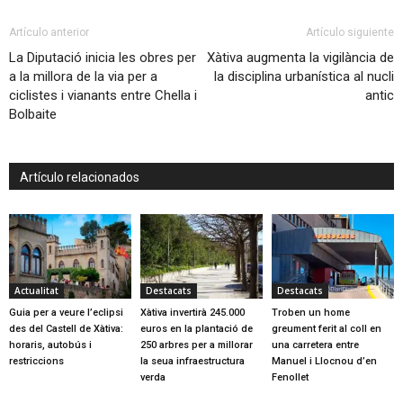
Artículo anterior
Artículo siguiente
La Diputació inicia les obres per
Xàtiva augmenta la vigilància de
a la millora de la via per a
la disciplina urbanística al nucli
ciclistes i vianants entre Chella i
antic
Bolbaite
Artículo relacionados
Actualitat
Destacats
Destacats
Guia per a veure l’eclipsi
Xàtiva invertirà 245.000
Troben un home
des del Castell de Xàtiva:
euros en la plantació de
greument ferit al coll en
horaris, autobús i
250 arbres per a millorar
una carretera entre
restriccions
la seua infraestructura
Manuel i Llocnou d’en
verda
Fenollet