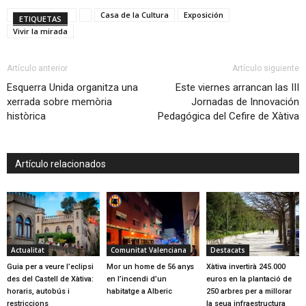
Casa de la Cultura
Exposición
ETIQUETAS
Vivir la mirada
Artículo anterior
Artículo siguiente
Esquerra Unida organitza una
Este viernes arrancan las III
xerrada sobre memòria
Jornadas de Innovación
històrica
Pedagógica del Cefire de Xàtiva
Artículo relacionados
Actualitat
Comunitat Valenciana
Destacats
Guia per a veure l’eclipsi
Mor un home de 56 anys
Xàtiva invertirà 245.000
des del Castell de Xàtiva:
en l’incendi d’un
euros en la plantació de
horaris, autobús i
habitatge a Alberic
250 arbres per a millorar
restriccions
la seua infraestructura