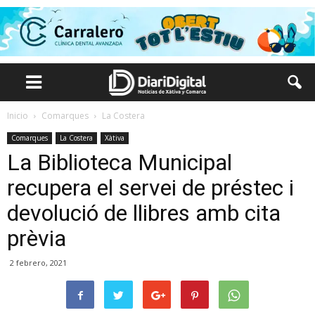
Inicio
Comarques
La Costera
Comarques
La Costera
Xàtiva
La Biblioteca Municipal
recupera el servei de préstec i
devolució de llibres amb cita
prèvia
2 febrero, 2021