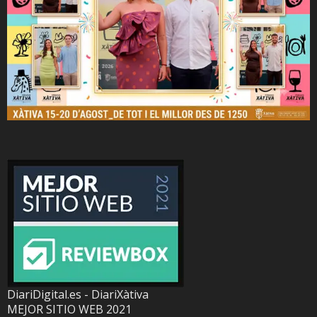
DiariDigital.es - DiariXàtiva
MEJOR SITIO WEB 2021