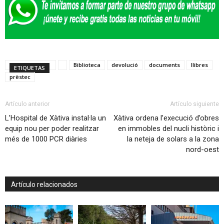
Biblioteca
devolució
documents
llibres
ETIQUETAS
prèstec
Artículo anterior
Artículo siguiente
L’Hospital de Xàtiva instal·la un
Xàtiva ordena l’execució d’obres
equip nou per poder realitzar
en immobles del nucli històric i
més de 1000 PCR diàries
la neteja de solars a la zona
nord-oest
Artículo relacionados