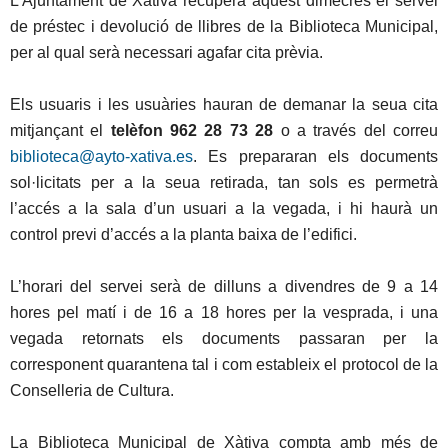
L’Ajuntament de Xàtiva recupera aquest dimecres el servei
de préstec i devolució de llibres de la Biblioteca Municipal,
per al qual serà necessari agafar cita prèvia.
Els usuaris i les usuàries hauran de demanar la seua cita
mitjançant el
telèfon 962 28 73 28
o a través del correu
biblioteca@ayto-xativa.es
. Es prepararan els documents
sol·licitats per a la seua retirada, tan sols es permetrà
l’accés a la sala d’un usuari a la vegada, i hi haurà un
control previ d’accés a la planta baixa de l’edifici.
L’horari del servei serà de dilluns a divendres de 9 a 14
hores pel matí i de 16 a 18 hores per la vesprada, i una
vegada retornats els documents passaran per la
corresponent quarantena tal i com estableix el protocol de la
Conselleria de Cultura.
La Biblioteca Municipal de Xàtiva compta amb més de