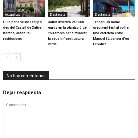
Actualitat
Destacats
Destacats
Guia per a veure l’eclipsi
Xàtiva invertirà 245.000
Troben un home
des del Castell de Xàtiva:
euros en la plantació de
greument ferit al coll en
horaris, autobús i
250 arbres per a millorar
una carretera entre
restriccions
la seua infraestructura
Manuel i Llocnou d’en
verda
Fenollet
No hay comentarios
Dejar respuesta