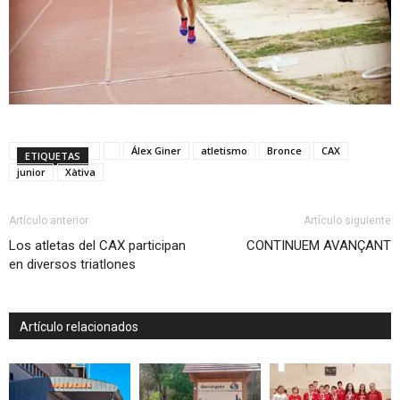
Álex Giner
atletismo
Bronce
CAX
ETIQUETAS
junior
Xàtiva
Artículo anterior
Artículo siguiente
Los atletas del CAX participan
CONTINUEM AVANÇANT
en diversos triatlones
Artículo relacionados