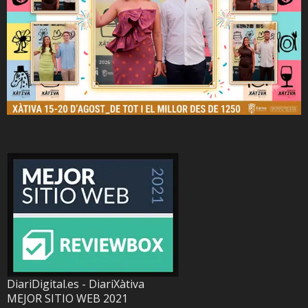
DiariDigital.es - DiariXàtiva
MEJOR SITIO WEB 2021