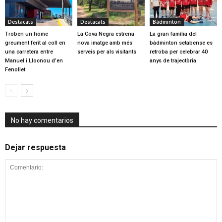
Destacats
Destacats
Bádminton
Troben un home
La Cova Negra estrena
La gran família del
greument ferit al coll en
nova imatge amb més
bàdminton setabense es
una carretera entre
serveis per als visitants
retroba per celebrar 40
Manuel i Llocnou d’en
anys de trajectòria
Fenollet
No hay comentarios
Dejar respuesta