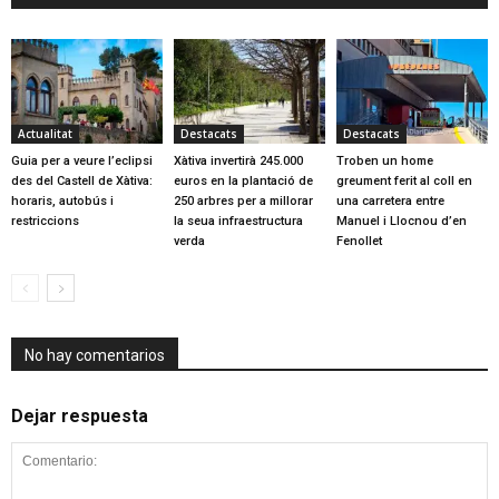
Actualitat
Destacats
Destacats
Guia per a veure l’eclipsi
Xàtiva invertirà 245.000
Troben un home
des del Castell de Xàtiva:
euros en la plantació de
greument ferit al coll en
horaris, autobús i
250 arbres per a millorar
una carretera entre
restriccions
la seua infraestructura
Manuel i Llocnou d’en
verda
Fenollet
No hay comentarios
Dejar respuesta