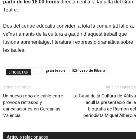
partir de les 18.00 hores
directament a la taquilla del Gran
Teatre.
Des del centre educatiu conviden a tota la comunitat fallera,
veïns i amants de la cultura a gaudir d’aquest treball que
fusiona aprenentatge, literatura i expressió dramàtica sobre
les taules.
gran teatre
IES Josep de Ribera
ETIQUETAS
Artículo anterior
Artículo siguiente
Un nuevo robo de cable entre
La Casa de la Cultura de Xàtiva
provoca retrasos y
acull la presentació de la
cancelaciones en Cercanías
biografia de Raimon del
València
periodista Miquel Alberola
Artículo relacionados