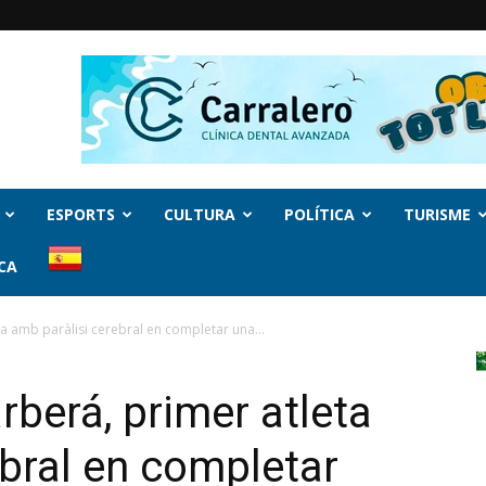
ESPORTS
CULTURA
POLÍTICA
TURISME
CA
eta amb paràlisi cerebral en completar una...
rberá, primer atleta
ebral en completar