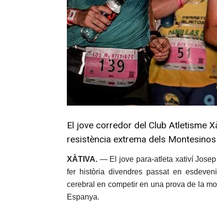
El jove corredor del Club Atletisme Xà
resistència extrema dels Montesinos 
XÀTIVA.
— El jove para-atleta xativí Jose
fer història divendres passat en esdeven
cerebral en competir en una prova de la mod
Espanya.