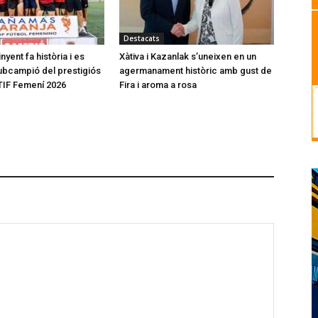
Destacats
nyent fa història i es
Xàtiva i Kazanlak s’uneixen en un
bcampió del prestigiós
agermanament històric amb gust de
TIF Femení 2026
Fira i aroma a rosa