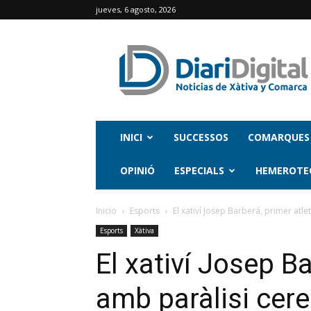
jueves, 6 agosto, 2026
INICI
SUCCESSOS
COMARQUES
OPINIÓ
ESPECIALS
HEMEROTE
Inicio
Esports
El xativí Josep Barberá, primer atl
Esports
Xàtiva
El xativí Josep Ba
amb paràlisi cer