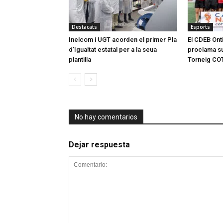
Destacats
Esports
Inelcom i UGT acorden el primer Pla
El CDEB Onti
d’Igualtat estatal per a la seua
proclama su
plantilla
Torneig CO
No hay comentarios
Dejar respuesta