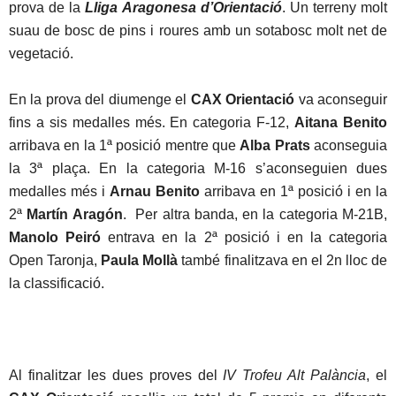
prova de la
Lliga Aragonesa d’Orientació
. Un terreny molt
suau de bosc de pins i roures amb un sotabosc molt net de
vegetació.
En la prova del diumenge el
CAX Orientació
va aconseguir
fins a sis medalles més. En categoria F-12,
Aitana Benito
arribava en la 1ª posició mentre que
Alba Prats
aconseguia
la 3ª plaça. En la categoria M-16 s’aconseguien dues
medalles més i
Arnau Benito
arribava en 1ª posició i en la
2ª
Martín Aragón
. Per altra banda, en la categoria M-21B,
Manolo Peiró
entrava en la 2ª posició i en la categoria
Open Taronja,
Paula Mollà
també finalitzava en el 2n lloc de
la classificació.
Al finalitzar les dues proves del
IV Trofeu Alt Palància
, el