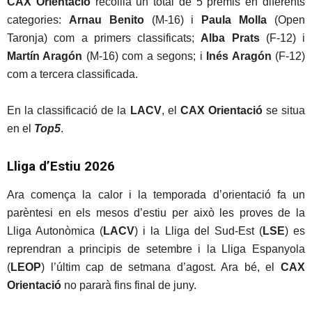
CAX Orientació
recollia un total de 5 premis en diferents
categories:
Arnau Benito
(M-16) i
Paula Molla
(Open
Taronja) com a primers classificats;
Alba Prats
(F-12) i
Martín Aragón
(M-16) com a segons; i
Inés Aragón
(F-12)
com a tercera classificada.
En la classificació de la
LACV
, el
CAX Orientació
se situa
en el
Top5
.
Lliga d’Estiu 2026
Ara comença la calor i la temporada d’orientació fa un
parèntesi en els mesos d’estiu per això les proves de la
Lliga Autonòmica (
LACV
) i la Lliga del Sud-Est (
LSE
) es
reprendran a principis de setembre i la Lliga Espanyola
(
LEOP
) l’últim cap de setmana d’agost. Ara bé, el
CAX
Orientació
no pararà fins final de juny.