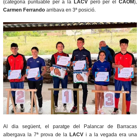
(categoria puntuable per a la
LACV
però per el
CAOM
),
Carmen Ferrando
arribava en 3ª posició.
Al dia següent, el paratge del Palancar de Barracas
albergava la 7ª prova de la
LACV
i a la vegada era una