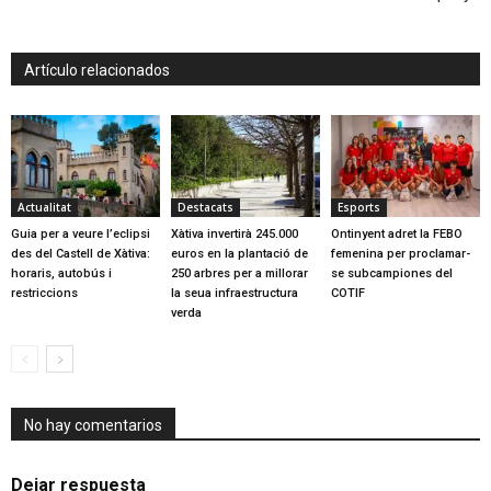
Artículo relacionados
Actualitat
Destacats
Esports
Guia per a veure l’eclipsi
Xàtiva invertirà 245.000
Ontinyent adret la FEBO
des del Castell de Xàtiva:
euros en la plantació de
femenina per proclamar-
horaris, autobús i
250 arbres per a millorar
se subcampiones del
restriccions
la seua infraestructura
COTIF
verda
No hay comentarios
Dejar respuesta