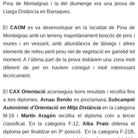
Pina de Montalgrao i la del diumenge era una prova de
Llarga Distància en Barraques.
El
CAOM
es va desenvolupar en la localitat de Pina de
Montalgrao amb un terreny majoritàriament boscós de pins i
roures i en vessant, amb abundància de tàlvegs i altres
elements de relleu però prou net de vegetació en gairebé tot
moment. A l’última part de la prova trobàrem una zona molt
diferent de per on havíem corregut i molt interessant
tècnicament.
El
CAX Orientació
aconseguia bons resultats i recollia fins
a tres diplomes.
Arnau Benito
es proclamava
Subcampió
Autonòmic d’Orientació en Mitja Distància
en la categoria
M-16 i
Martín Aragón
recollia el diploma com a tercer
classificat. En la categoria F-12,
Alba Prats
obtenia el
diploma per finalitzar en 3ª posició. En la categoria F-21B,