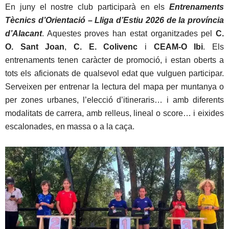
En juny el nostre club participarà en els
Entrenaments
Tècnics d’Orientació – Lliga d’Estiu 2026 de la província
d’Alacant
. Aquestes proves han estat organitzades pel
C.
O. Sant Joan
,
C. E. Colivenc
i
CEAM-O Ibi
. Els
entrenaments tenen caràcter de promoció, i estan oberts a
tots els aficionats de qualsevol edat que vulguen participar.
Serveixen per entrenar la lectura del mapa per muntanya o
per zones urbanes, l’elecció d’itineraris… i amb diferents
modalitats de carrera, amb relleus, lineal o score… i eixides
escalonades, en massa o a la caça.