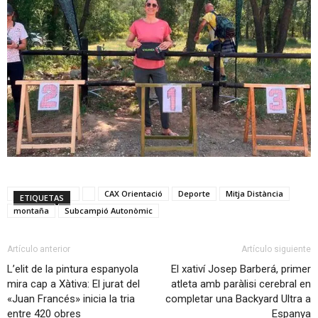
CAX Orientació
Deporte
Mitja Distància
ETIQUETAS
montaña
Subcampió Autonòmic
Artículo anterior
Artículo siguiente
L’elit de la pintura espanyola
El xativí Josep Barberá, primer
mira cap a Xàtiva: El jurat del
atleta amb paràlisi cerebral en
«Juan Francés» inicia la tria
completar una Backyard Ultra a
entre 420 obres
Espanya