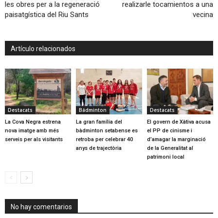
les obres per a la regeneració
realizarle tocamientos a una
paisatgística del Riu Sants
vecina
Artículo relacionados
Destacats
Bádminton
Destacats
La Cova Negra estrena
La gran família del
El govern de Xàtiva acusa
nova imatge amb més
bàdminton setabense es
el PP de cinisme i
serveis per als visitants
retroba per celebrar 40
d’amagar la marginació
anys de trajectòria
de la Generalitat al
patrimoni local
No hay comentarios