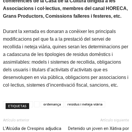
conferències de la Casa de la Cultura
dirigida a les
Associacions i col·lectius, membres del canal HORECA,
Grans Productors, Comissions falleres i festeres, etc.
Durant la xerrada es donaran a conèixer les principals
modificacions pel que fa a la prestació del servei de
recollida i neteja viària, quines seran les determinacions per
a cadascuna de les tipologies de residus domèstics i
assimilables: models i sistemes de recollida, obligacions
dels usuaris i titulars d’activitats d’activitats que es
desenvolupen en via pública, obligacions per associacions i
col·lectius, sistemes d’incentivació fiscal, sancions, etc.
ordenança
residus i neteja viària
ETIQUETAS
Artículo anterior
Artículo siguiente
L’Alcúdia de Crespins adjudica
Detenido un joven en Xàtiva por