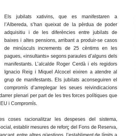
Els jubilats xativins, que es manifestaren a
l’Albereda, s’han queixat de la pèrdua de poder
adquisitiu i de les diferències entre jubilats de
baixes i altes pensions, arribant a produir-se casos
de minúsculs increments de 25 cèntims en les
pagues, «insultants» segons paraules d’alguns dels
manifestants. L’alcalde Roger Cerdà i els regidors
Ignacio Reig i Miquel Alcocel eixiren a atendre al
grup de manifestants. Els jubilats aconseguiren el
compromís d’arreplegar les seues reivindicacions
rrer plenari per part de les tres forces polítiques que
 EU i Compromís.
s coses racionalitzar les despeses del sistema,
ocial, establir mesures de reforç del Fons de Reserva,
ançant, entre altres qüestions, l’establiment de límits a