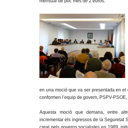
mensual de poc més de 2 euros.
en una moció que va ser presentada en el da
conformen l’equip de govern, PSPV-PSOE,
Aquesta moció que demana, entre altre
incrementar els ingressos de la Seguretat S
creat pels governs socialistes en 1989, mitj