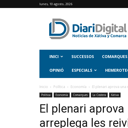
lunes, 10 agosto, 2026
INICI
SUCCESSOS
COMARQUES
OPINIÓ
ESPECIALS
HEMEROTE
Inicio
Política
Economía
El plenari aprova una 
Política
Economía
Comarques
La Costera
Xàtiva
El plenari aprov
arreplega les rei