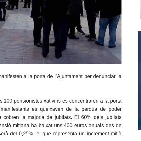
manifesten a la porta de l’Ajuntament per denunciar la
s 100 pensionistes xativins es concentraren a la porta
s manifestants es queixaven de la pèrdua de poder
e cobren la majoria de jubilats. El 60% dels jubilats
pensió mitjana ha baixat uns 400 euros anuals des de
serà del 0,25%, el que representa un increment mitjà