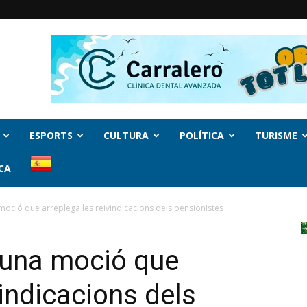
ESPORTS
CULTURA
POLÍTICA
TURISME
CA
moció que arreplega les reivindicacions dels pensionistes
a una moció que
vindicacions dels