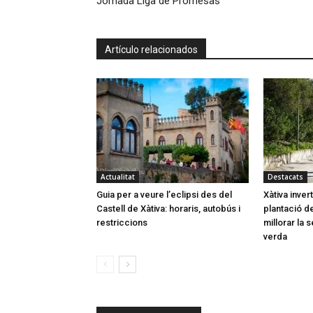
Jornada Liga de Promesas
Artículo relacionados
Actualitat
Destacats
Guia per a veure l’eclipsi des del
Xàtiva inver
Castell de Xàtiva: horaris, autobús i
plantació d
restriccions
millorar la 
verda