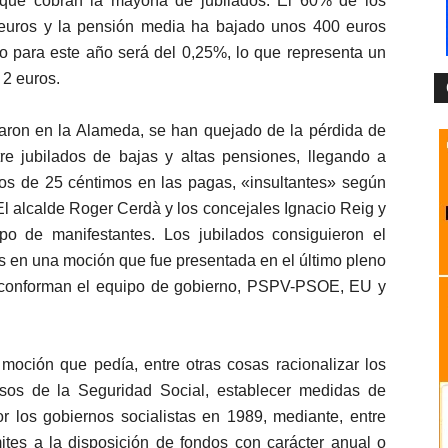
 que cobran la mayoría de jubilados. El 60% de los
 euros y la pensión media ha bajado unos 400 euros
o para este año será del 0,25%, lo que representa un
2 euros.
taron en la Alameda, se han quejado de la pérdida de
tre jubilados de bajas y altas pensiones, llegando a
os de 25 céntimos en las pagas, «insultantes» según
El alcalde Roger Cerdà y los concejales Ignacio Reig y
po de manifestantes. Los jubilados consiguieron el
s en una moción que fue presentada en el último pleno
que conforman el equipo de gobierno, PSPV-PSOE, EU y
 moción que pedía, entre otras cosas racionalizar los
esos de la Seguridad Social, establecer medidas de
r los gobiernos socialistas en 1989, mediante, entre
mites a la disposición de fondos con carácter anual o