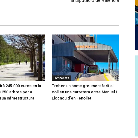
la Diputació de València
Destacats
tirà 245.000 euros en la
Troben un home greument ferit al
e 250 arbres per a
coll en una carretera entre Manuel i
seua infraestructura
Llocnou d’en Fenollet