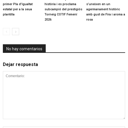
primer Pla d’Igualtat
història i es proclama
s’uneixen en un
estatal per a la seua
subcampió del prestigiós
agermanament històric
plantilla
Torneig COTIF Femení
amb gust de Fira i aroma a
2026
rosa
No hay comentarios
Dejar respuesta