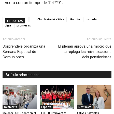
tercero con un tiempo de 1´47”01.
Club Natació Xàtiva
Gandia
Jornada
ETIQUETAS
Liga
promesas
Artículo anterior
Artículo siguiente
Sorpréndele organiza una
El plenari aprova una moció que
Semana Especial de
arreplega les reivindicacions
Comuniones
dels pensionistes
Artículo relacionados
Destacats
Esports
Destacats
Inelcom i UGT acorden el
El CDEB Ontinyent fa
Xàtiva i Kazanlak