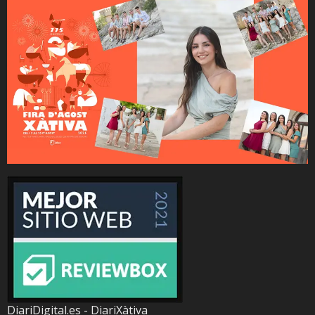
DiariDigital.es - DiariXàtiva