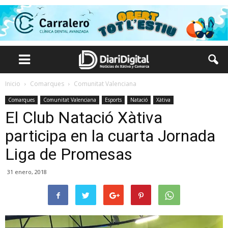
Inicio
Comarques
Comunitat Valenciana
Comarques
Comunitat Valenciana
Esports
Natació
Xàtiva
El Club Natació Xàtiva
participa en la cuarta Jornada
Liga de Promesas
31 enero, 2018