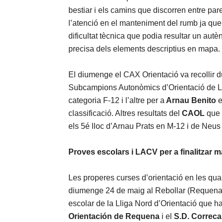
bestiar i els camins que discorren entre par
l’atenció en el manteniment del rumb ja qu
dificultat tècnica que podia resultar un autè
precisa dels elements descriptius en mapa.
El diumenge el CAX Orientació va recollir 
Subcampions Autonòmics d’Orientació de Ll
categoria F-12 i l’altre per a
Arnau Benito
e
classificació. Altres resultats del
CAOL
que 
els 5é lloc d’Arnau Prats en M-12 i de Neu
Proves escolars i LACV per a finalitzar m
Les properes curses d’orientació en les qual
diumenge 24 de maig al Rebollar (Requena).
escolar de la Lliga Nord d’Orientació que h
Orientación de Requena
i el
S.D. Correc