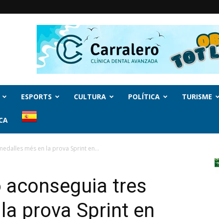
ESPORTS
CULTURA
POLÍTICA
TURISME
CA
edalles més en la prova Sprint en...
ó aconseguia tres
la prova Sprint en