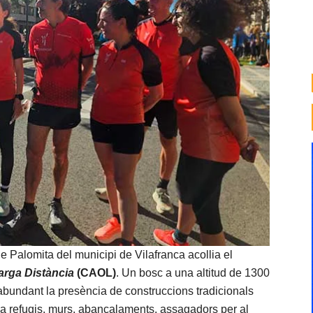
de Palomita del municipi de Vilafranca acollia el
arga Distància
(CAOL)
. Un bosc a una altitud de 1300
abundant la presència de construccions tradicionals
a refugis, murs, abancalaments, assagadors per al