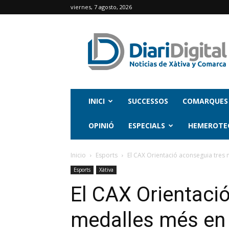
viernes, 7 agosto, 2026
INICI
SUCCESSOS
COMARQUES
OPINIÓ
ESPECIALS
HEMEROTE
Inicio
Esports
El CAX Orientació aconseguia tres m
Esports
Xàtiva
El CAX Orientaci
medalles més en 