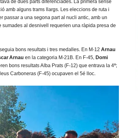
stava de dues parts diferenciades. La primera sense
ió amb alguns trams llargs. Les eleccions de ruta i
 Per passar a una segona part al nucli antic, amb un
ue sumades al desnivell requerien una ràpida presa de
eguia bons resultats i tres medalles. En M-12
Arnau
car Arnau
en la categoria M-21B. En F-45,
Domi
ren bons resultats Alba Prats (F-12) que entrava la 4ª;
Neus Carboneras (F-45) ocupaven el 5é lloc.