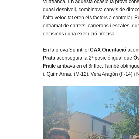
Vilafranca. En aquesta ocasió la prova con
quasi desnivell, combinava canvis de direcc
l’alta velocitat eren els factors a controlar.
entramat de carrers, carrerons i escales, q
decisions i una execució precisa.
En la prova Sprint, el
CAX Orientació
acons
Prats
aconseguia la 2ª posició igual que
Òs
Fraile
arribava en el 3r lloc. També obtingue
i, Quim Arnau (M-12), Vera Aragón (F-14) i 