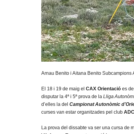
Arnau Benito i Aitana Benito Subcampions A
El 18 i 19 de maig el
CAX Orientació
es des
disputar la 4ª i 5ª prova de la
Lliga Autonòm
d’elles la del
Campionat Autonòmic d’Orien
curses van estar organitzades pel club
AD
La prova del dissabte va ser una cursa de mo