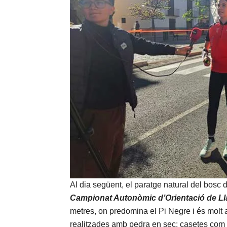
Al dia següent, el paratge natural del bosc 
Campionat Autonòmic d’Orientació de Ll
metres, on predomina el Pi Negre i és molt 
realitzades amb pedra en sec: casetes com 