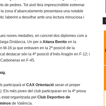
ets de pedres. Tot això feia imprescindible extremar
e la zona d’abancalaments presentava una notable
ntic laberint a desxifrar amb una lectura minuciosa i
dues noves medalles, en concret dos diplomes com a
arga Distància. Un per a
Aitana Benito
en la
n M-16 ja que entraven en la 2ª posició de la
cal destacar són la 4ª posició d’Inés Aragón en F-12; i
s Carboneras en F-45.
aig.
s participarà el
CAX Orientació
seran el proper
 Els més joves del club participaran en la 4ª prova
a estat organitzada pel
Club Deportivo de
aminos
de València.