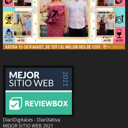
DiariDigital.es - DiariXàtiva
MEJOR SITIO WEB 2021