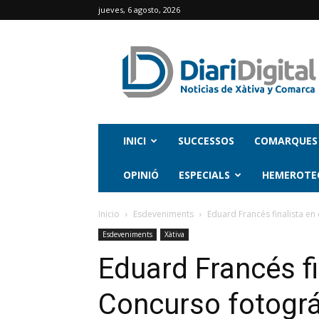
jueves, 6 agosto, 2026
INICI
SUCCESSOS
COMARQUES
OPINIÓ
ESPECIALS
HEMEROTE
Inicio
Esdeveniments
Eduard Francés finalista e
Esdeveniments
Xàtiva
Eduard Francés fi
Concurso fotogr