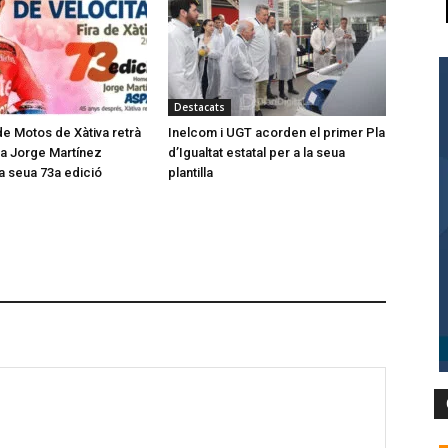
Destacats
de Motos de Xàtiva retrà
Inelcom i UGT acorden el primer Pla
a Jorge Martínez
d’Igualtat estatal per a la seua
la seua 73a edició
plantilla