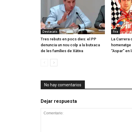
Destacats
Fira
Tres rebuts en pocs dies: el PP
La Carrera 
denuncia un nou colp a la butxaca
homenatge 
de les famílies de Xàtiva
“Aspar” en 
No hay comentarios
Dejar respuesta