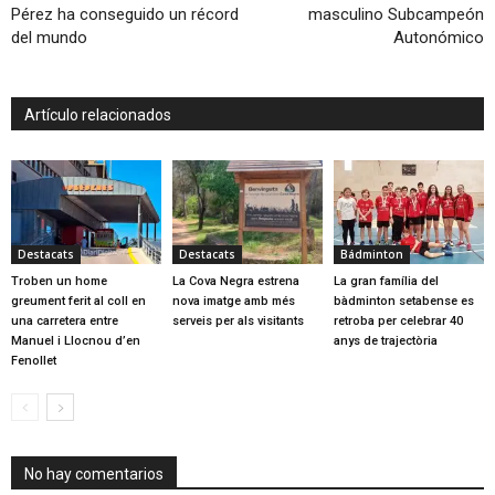
Pérez ha conseguido un récord
masculino Subcampeón
del mundo
Autonómico
Artículo relacionados
Destacats
Destacats
Bádminton
Troben un home
La Cova Negra estrena
La gran família del
greument ferit al coll en
nova imatge amb més
bàdminton setabense es
una carretera entre
serveis per als visitants
retroba per celebrar 40
Manuel i Llocnou d’en
anys de trajectòria
Fenollet
No hay comentarios