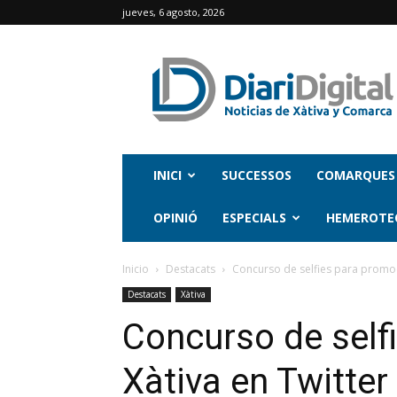
jueves, 6 agosto, 2026
INICI
SUCCESSOS
COMARQUES
OPINIÓ
ESPECIALS
HEMEROTE
Inicio
Destacats
Concurso de selfies para promoc
Destacats
Xàtiva
Concurso de self
Xàtiva en Twitter