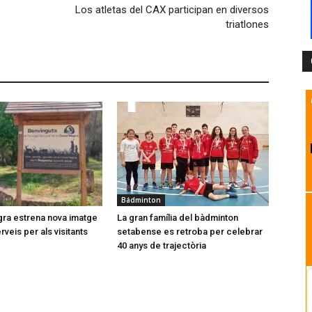
Los atletas del CAX participan en diversos
triatlones
Bádminton
ra estrena nova imatge
La gran família del bàdminton
veis per als visitants
setabense es retroba per celebrar
40 anys de trajectòria