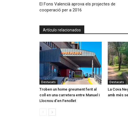
El Fons Valencià aprova els projectes de
cooperació per a 2016
Artículo relacionados
Destacats
Destacats
Troben un home greument ferit al
La Cova Neg
coll en una carretera entre Manuel i
amb més ser
Llocnou d’en Fenollet