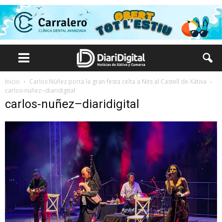
Inicio
Carlos Núñez porta la gran festa celta a Nits al Castell de Xàtiva
carlos-nuñez--diaridigital
carlos-nuñez–diaridigital