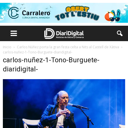
Inicio
Carlos Núñez porta la gran festa celta a Nits al Castell de Xàtiva
carlos-nuñez-1-Tono-Burguete-diaridigital-
carlos-nuñez-1-Tono-Burguete-
diaridigital-