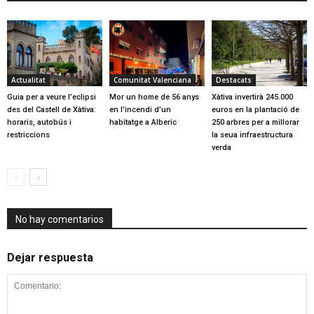
Actualitat
Comunitat Valenciana
Destacats
Guia per a veure l’eclipsi
Mor un home de 56 anys
Xàtiva invertirà 245.000
des del Castell de Xàtiva:
en l’incendi d’un
euros en la plantació de
horaris, autobús i
habitatge a Alberic
250 arbres per a millorar
restriccions
la seua infraestructura
verda
No hay comentarios
Dejar respuesta