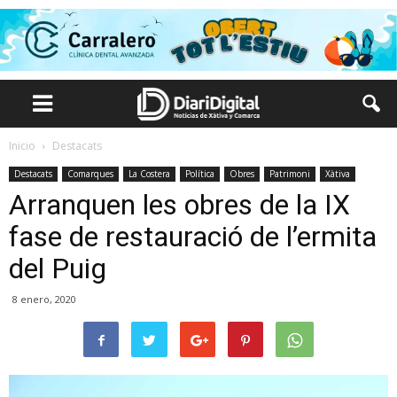
Inicio
Destacats
Destacats
Comarques
La Costera
Política
Obres
Patrimoni
Xàtiva
Arranquen les obres de la IX
fase de restauració de l’ermita
del Puig
8 enero, 2020