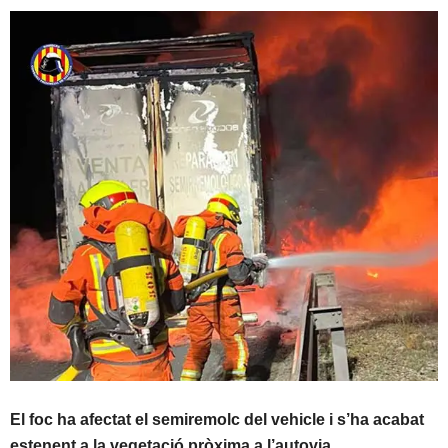
El foc ha afectat el semiremolc del vehicle i s’ha acabat
estenent a la vegetació pròxima a l’autovia