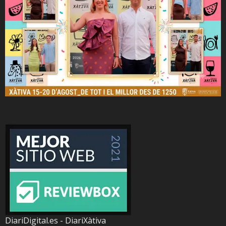
DiariDigital.es - DiariXàtiva