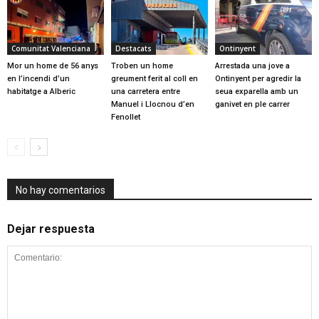
Comunitat Valenciana
Destacats
Ontinyent
Mor un home de 56 anys
Troben un home
Arrestada una jove a
en l’incendi d’un
greument ferit al coll en
Ontinyent per agredir la
habitatge a Alberic
una carretera entre
seua exparella amb un
Manuel i Llocnou d’en
ganivet en ple carrer
Fenollet
No hay comentarios
Dejar respuesta