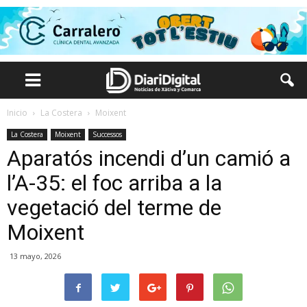
Inicio
La Costera
Moixent
La Costera
Moixent
Successos
Aparatós incendi d’un camió a
l’A-35: el foc arriba a la
vegetació del terme de
Moixent
13 mayo, 2026