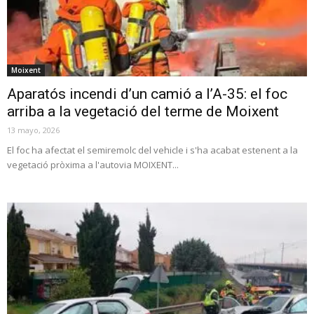
Moixent
Aparatós incendi d’un camió a l’A-35: el foc
arriba a la vegetació del terme de Moixent
13 mayo, 2026
El foc ha afectat el semiremolc del vehicle i s'ha acabat estenent a la
vegetació pròxima a l'autovia MOIXENT...