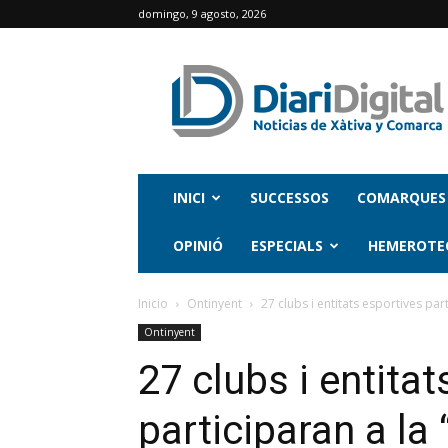
domingo, 9 agosto, 2026
INICI
SUCCESSOS
COMARQUES
OPINIÓ
ESPECIALS
HEMEROTE
Inicio
Ontinyent
27 clubs i entitats esportives part
Ontinyent
27 clubs i entita
participaran a la 