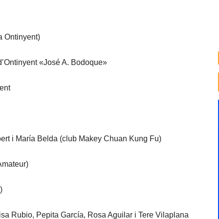
a Ontinyent)
d’Ontinyent «José A. Bodoque»
ent
bert i María Belda (club Makey Chuan Kung Fu)
Amateur)
)
sa Rubio, Pepita García, Rosa Aguilar i Tere Vilaplana