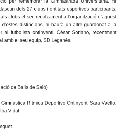
tació per rememorar la Gimnastrada Universitària. Hi
scun dels 27 clubs i entitats esportives participants,
 i als clubs el seu recolzament a l’organització d’aquest
d’estes distincions, hi haurà un altre guardonat a la
r al futbolista ontinyentí, César Soriano, recentment
atal amb el seu equip, SD.Leganés.
ació de Balls de Saló)
Gimnástica Rítmica Deportivo Ontinyent: Sara Vaello,
lba Vidal
àsquet