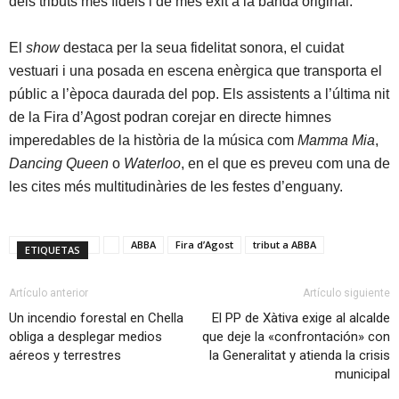
dels tributs més fidels i de més èxit a la banda original.
El
show
destaca per la seua fidelitat sonora, el cuidat
vestuari i una posada en escena enèrgica que transporta el
públic a l’època daurada del pop. Els assistents a l’última nit
de la Fira d’Agost podran corejar en directe himnes
imperedables de la història de la música com
Mamma Mia
,
Dancing Queen
o
Waterloo
, en el que es preveu com una de
les cites més multitudinàries de les festes d’enguany.
ABBA
Fira d’Agost
tribut a ABBA
ETIQUETAS
Artículo anterior
Artículo siguiente
Un incendio forestal en Chella
El PP de Xàtiva exige al alcalde
obliga a desplegar medios
que deje la «confrontación» con
aéreos y terrestres
la Generalitat y atienda la crisis
municipal