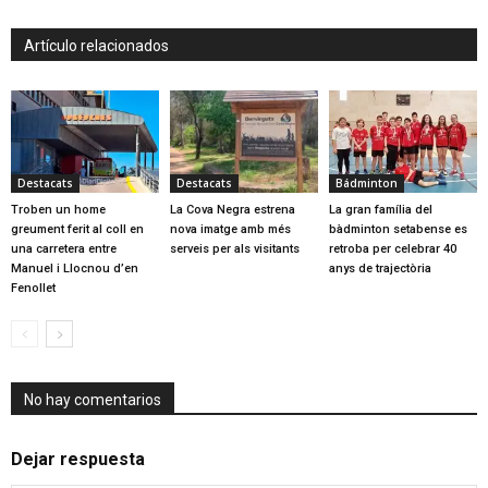
Artículo relacionados
Destacats
Destacats
Bádminton
Troben un home
La Cova Negra estrena
La gran família del
greument ferit al coll en
nova imatge amb més
bàdminton setabense es
una carretera entre
serveis per als visitants
retroba per celebrar 40
Manuel i Llocnou d’en
anys de trajectòria
Fenollet
No hay comentarios
Dejar respuesta