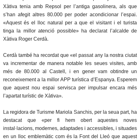
Xàtiva tenia amb Repsol per l’antiga gasolinera, als que
s’han afegit altres 80.000 per poder acondicionar l’espai.
«Aquest és el lloc natural per a que el visitant i el turista
tinga la millor atenció possible» ha declarat l’alcalde de
Xàtiva Roger Cerdà.
Cerdà també ha recordat que «el passat any la nostra ciutat
va incrementar de manera notable les seues visites, amb
més de 80.000 al Castell, i en gener vam obtindre un
reconeixement a la millor APP turística d’Espanya. Esperem
que aquest nou espai servisca per impulsar encara més
l’apartat turístic de Xàtiva».
La regidora de Turisme Mariola Sanchis, per la seua part, ha
destacat que «per fi hem obert aquestes noves
instal·lacions, modernes, adaptades i accessibles, i situades
en un lloc emblemàtic com és la Font del Lleó que aquest