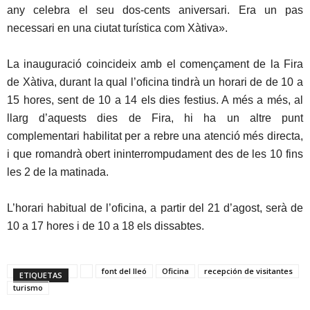
any celebra el seu dos-cents aniversari. Era un pas
necessari en una ciutat turística com Xàtiva».
La inauguració coincideix amb el començament de la Fira
de Xàtiva, durant la qual l’oficina tindrà un horari de de 10 a
15 hores, sent de 10 a 14 els dies festius. A més a més, al
llarg d’aquests dies de Fira, hi ha un altre punt
complementari habilitat per a rebre una atenció més directa,
i que romandrà obert ininterrompudament des de les 10 fins
les 2 de la matinada.
L’horari habitual de l’oficina, a partir del 21 d’agost, serà de
10 a 17 hores i de 10 a 18 els dissabtes.
font del lleó
Oficina
recepción de visitantes
ETIQUETAS
turismo