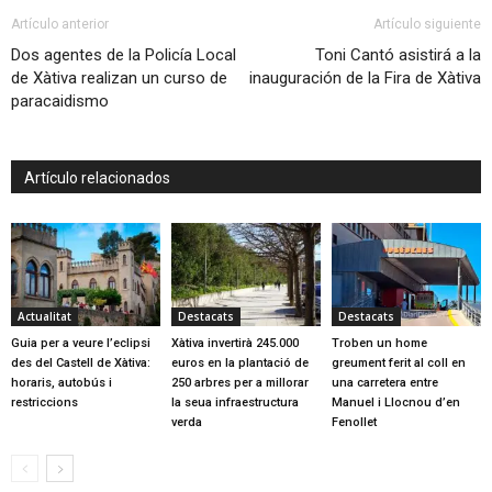
Artículo anterior
Artículo siguiente
Dos agentes de la Policía Local
Toni Cantó asistirá a la
de Xàtiva realizan un curso de
inauguración de la Fira de Xàtiva
paracaidismo
Artículo relacionados
Actualitat
Destacats
Destacats
Guia per a veure l’eclipsi
Xàtiva invertirà 245.000
Troben un home
des del Castell de Xàtiva:
euros en la plantació de
greument ferit al coll en
horaris, autobús i
250 arbres per a millorar
una carretera entre
restriccions
la seua infraestructura
Manuel i Llocnou d’en
verda
Fenollet