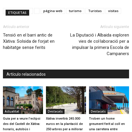
página web
turismo
Turistas
visitas
ETIQUETAS
Artículo anterior
Artículo siguiente
Tensió en el barri antic de
La Diputació i Albaida exploren
Xàtiva: Solsida de forjat en
vies de col·laboració per a
habitatge sense ferits
impulsar la primera Escola de
Campaners
Artículo relacionados
Actualitat
Destacats
Destacats
Guia per a veure l’eclipsi
Xàtiva invertirà 245.000
Troben un home
des del Castell de Xàtiva:
euros en la plantació de
greument ferit al coll en
horaris, autobús i
250 arbres per a millorar
una carretera entre