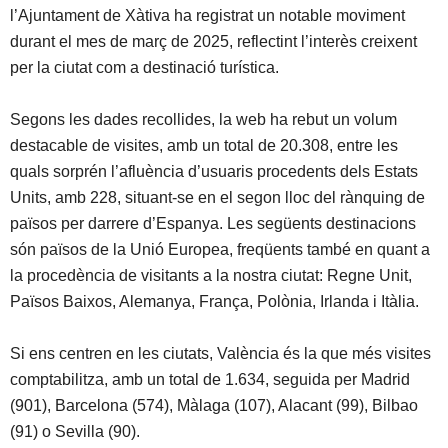
l’Ajuntament de Xàtiva ha registrat un notable moviment
durant el mes de març de 2025, reflectint l’interès creixent
per la ciutat com a destinació turística.
Segons les dades recollides, la web ha rebut un volum
destacable de visites, amb un total de 20.308, entre les
quals sorprén l’afluència d’usuaris procedents dels Estats
Units, amb 228, situant-se en el segon lloc del rànquing de
països per darrere d’Espanya. Les següents destinacions
són països de la Unió Europea, freqüents també en quant a
la procedència de visitants a la nostra ciutat: Regne Unit,
Països Baixos, Alemanya, França, Polònia, Irlanda i Itàlia.
Si ens centren en les ciutats, València és la que més visites
comptabilitza, amb un total de 1.634, seguida per Madrid
(901), Barcelona (574), Màlaga (107), Alacant (99), Bilbao
(91) o Sevilla (90).