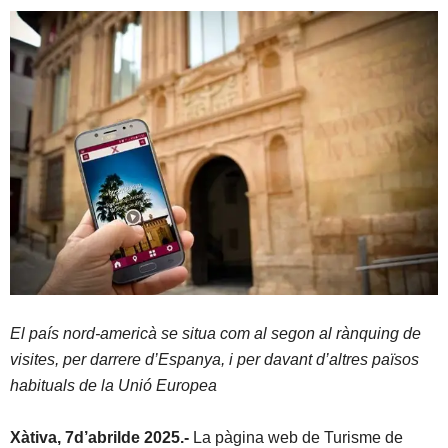
El país nord-americà se situa com al segon al rànquing de
visites, per darrere d’Espanya, i per davant d’altres països
habituals de la Unió Europea
Xàtiva,
7
d’
abril
de 202
5
.-
La pàgina web de Turisme de