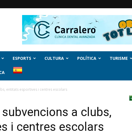
ESPORTS
CULTURA
POLÍTICA
TURISME
CA
bs, entitats esportives i centres escolars
 subvencions a clubs,
es i centres escolars