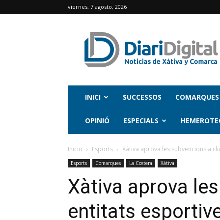
viernes, 7 agosto, 2026
INICI
SUCCESSOS
COMARQUES
OPINIÓ
ESPECIALS
HEMEROTE
Inicio
Esports
Xàtiva aprova les subvencions a clu
Esports
Comarques
La Costera
Xàtiva
Xàtiva aprova les
entitats esportiv