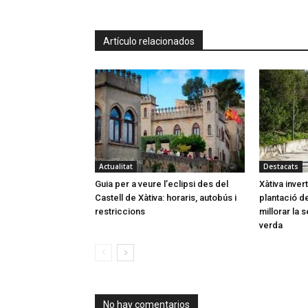
Artículo relacionados
Actualitat
Destacats
Guia per a veure l’eclipsi des del
Xàtiva inver
Castell de Xàtiva: horaris, autobús i
plantació d
restriccions
millorar la 
verda
No hay comentarios