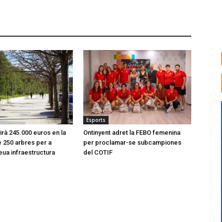
Esports
tirà 245.000 euros en la
Ontinyent adret la FEBO femenina
e 250 arbres per a
per proclamar-se subcampiones
seua infraestructura
del COTIF