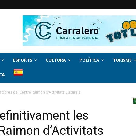
ESPORTS
CULTURA
POLÍTICA
TURISME
CA
s obres del Centre Raimon d’Activitats Culturals
efinitivament les
Raimon d’Activitats