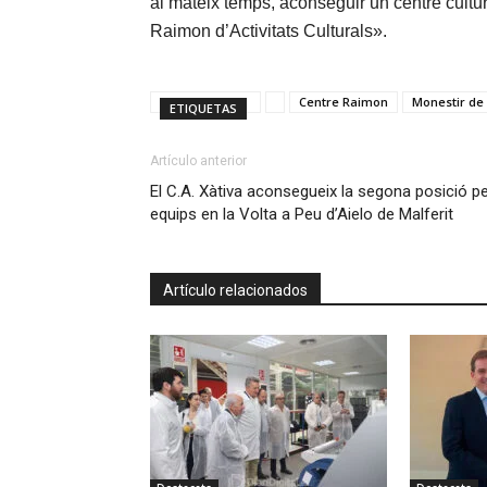
al mateix temps, aconseguir un centre cultural
Raimon d’Activitats Culturals».
Centre Raimon
Monestir de
ETIQUETAS
Artículo anterior
El C.A. Xàtiva aconsegueix la segona posició p
equips en la Volta a Peu d’Aielo de Malferit
Artículo relacionados