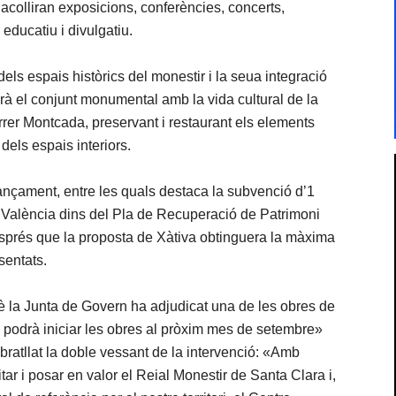
s acolliran exposicions, conferències, concerts,
 educatiu i divulgatiu.
ls espais històrics del monestir i la seua integració
rà el conjunt monumental amb la vida cultural de la
arrer Montcada, preservant i restaurant els elements
dels espais interiors.
ançament, entre les quals destaca la subvenció d’1
e València dins del Pla de Recuperació de Patrimoni
sprés que la proposta de Xàtiva obtinguera la màxima
sentats.
è la Junta de Govern ha adjudicat una de les obres de
 podrà iniciar les obres al pròxim mes de setembre»
bratllat la doble vessant de la intervenció: «Amb
r i posar en valor el Reial Monestir de Santa Clara i,