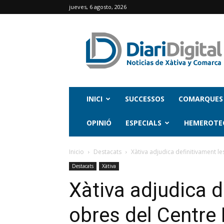
jueves, 6 agosto, 2026
INICI
SUCCESSOS
COMARQUES
OPINIÓ
ESPECIALS
HEMEROTE
Inicio
Destacats
Xàtiva adjudica definitivament le
Destacats
Xàtiva
Xàtiva adjudica d
obres del Centre 