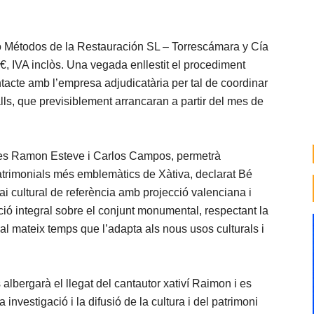
o Métodos de la Restauración SL – Torrescámara y Cía
, IVA inclòs. Una vegada enllestit el procediment
ontacte amb l’empresa adjudicatària per tal de coordinar
alls, que previsiblement arrancaran a partir del mes de
ectes Ramon Esteve i Carlos Campos, permetrà
 patrimonials més emblemàtics de Xàtiva, declarat Bé
pai cultural de referència amb projecció valenciana i
ció integral sobre el conjunt monumental, respectant la
 al mateix temps que l’adapta als nous usos culturals i
 albergarà el llegat del cantautor xativí Raimon i es
investigació i la difusió de la cultura i del patrimoni