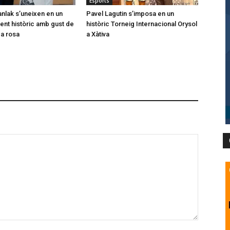
Esports
anlak s’uneixen en un
Pavel Lagutin s’imposa en un
nt històric amb gust de
històric Torneig Internacional Orysol
 a rosa
a Xàtiva