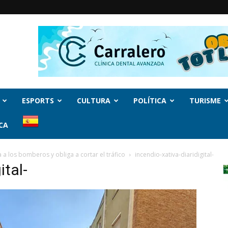
ESPORTS
CULTURA
POLÍTICA
TURISME
CA
 a los bomberos y obliga a cortar el tráfico
incendio-xativa-diaridigital-
ital-