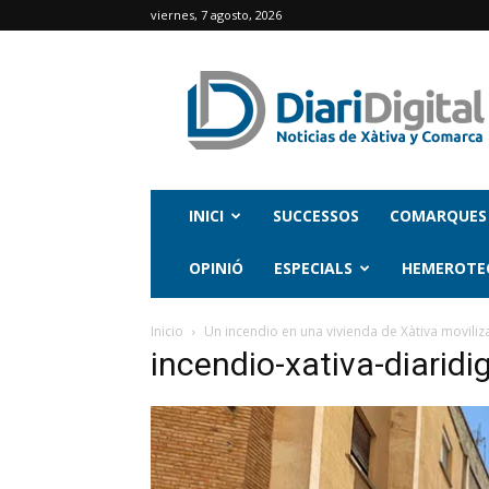
viernes, 7 agosto, 2026
INICI
SUCCESSOS
COMARQUES
OPINIÓ
ESPECIALS
HEMEROTE
Inicio
Un incendio en una vivienda de Xàtiva moviliza
incendio-xativa-diaridig